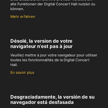
alle Funktionen der Digital Concert Hall nutzen zu
können.
Mehr erfahren
Désolé, la version de votre
navigateur n’est pas à jour
Veuillez mettre à jour votre navigateur pour utiliser
toutes les fonctionnalités de la Digital Concert
Hall.
En savoir plus
Desgraciadamente, la versión de su
navegador está desfasada