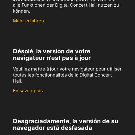
alle Funktionen der Digital Concert Hall nutzen zu
können.
Mehr erfahren
Désolé, la version de votre
navigateur n’est pas à jour
Veuillez mettre à jour votre navigateur pour utiliser
toutes les fonctionnalités de la Digital Concert
Hall.
En savoir plus
Desgraciadamente, la versión de su
navegador está desfasada