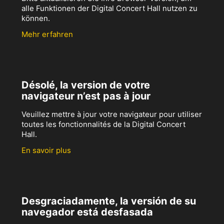
alle Funktionen der Digital Concert Hall nutzen zu
können.
Mehr erfahren
Désolé, la version de votre
navigateur n’est pas à jour
Veuillez mettre à jour votre navigateur pour utiliser
toutes les fonctionnalités de la Digital Concert
Hall.
En savoir plus
Desgraciadamente, la versión de su
navegador está desfasada