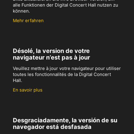
alle Funktionen der Digital Concert Hall nutzen zu
können.
Mehr erfahren
Désolé, la version de votre
navigateur n’est pas à jour
Veuillez mettre à jour votre navigateur pour utiliser
toutes les fonctionnalités de la Digital Concert
Hall.
En savoir plus
Desgraciadamente, la versión de su
navegador está desfasada