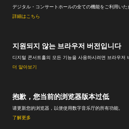
デジタル・コンサートホールの全ての機能をご利用いた
詳細はこちら
지원되지 않는 브라우저 버전입니다
디지털 콘서트홀의 모든 기능을 사용하시려면 브라우저 
더 알아보기
抱歉，您当前的浏览器版本过低
请更新您的浏览器，以便使用数字音乐厅的所有功能。
了解更多