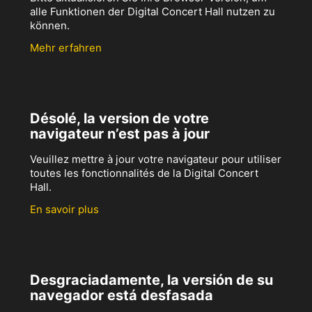
alle Funktionen der Digital Concert Hall nutzen zu
können.
Mehr erfahren
Désolé, la version de votre
navigateur n’est pas à jour
Veuillez mettre à jour votre navigateur pour utiliser
toutes les fonctionnalités de la Digital Concert
Hall.
En savoir plus
Desgraciadamente, la versión de su
navegador está desfasada