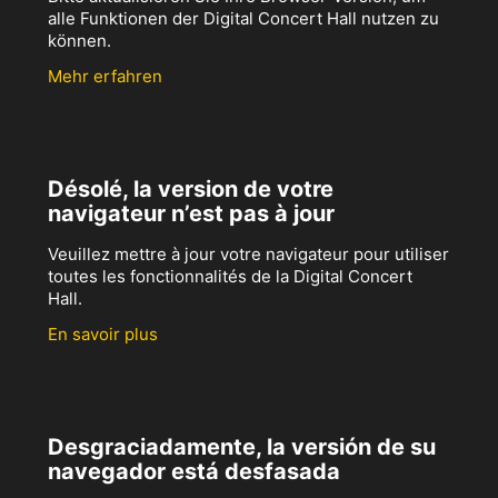
alle Funktionen der Digital Concert Hall nutzen zu
können.
Mehr erfahren
Désolé, la version de votre
navigateur n’est pas à jour
Veuillez mettre à jour votre navigateur pour utiliser
toutes les fonctionnalités de la Digital Concert
Hall.
En savoir plus
Desgraciadamente, la versión de su
navegador está desfasada