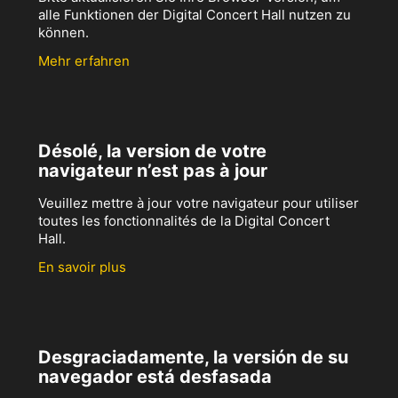
alle Funktionen der Digital Concert Hall nutzen zu
können.
Mehr erfahren
Désolé, la version de votre
navigateur n’est pas à jour
Veuillez mettre à jour votre navigateur pour utiliser
toutes les fonctionnalités de la Digital Concert
Hall.
En savoir plus
Desgraciadamente, la versión de su
navegador está desfasada