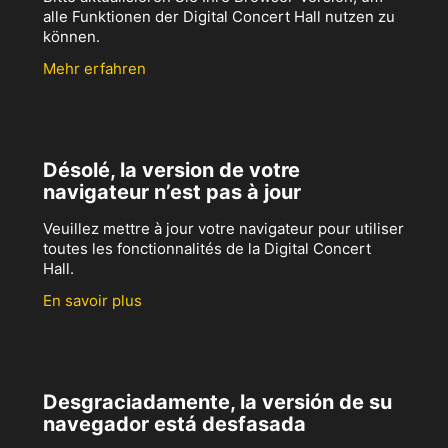
alle Funktionen der Digital Concert Hall nutzen zu
können.
Mehr erfahren
Désolé, la version de votre
navigateur n’est pas à jour
Veuillez mettre à jour votre navigateur pour utiliser
toutes les fonctionnalités de la Digital Concert
Hall.
En savoir plus
Desgraciadamente, la versión de su
navegador está desfasada