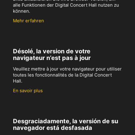
alle Funktionen der Digital Concert Hall nutzen zu
können.
Mehr erfahren
Désolé, la version de votre
navigateur n’est pas à jour
Veuillez mettre à jour votre navigateur pour utiliser
toutes les fonctionnalités de la Digital Concert
Hall.
En savoir plus
Desgraciadamente, la versión de su
navegador está desfasada