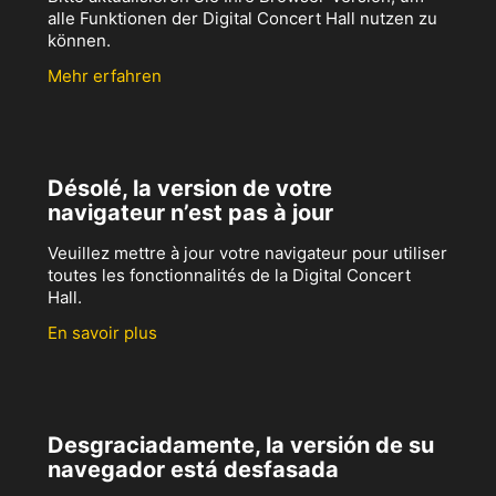
alle Funktionen der Digital Concert Hall nutzen zu
können.
Mehr erfahren
Désolé, la version de votre
navigateur n’est pas à jour
Veuillez mettre à jour votre navigateur pour utiliser
toutes les fonctionnalités de la Digital Concert
Hall.
En savoir plus
Desgraciadamente, la versión de su
navegador está desfasada