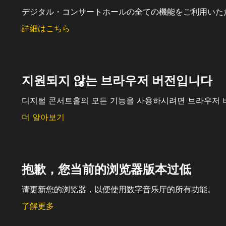
デジタル・コンサートホールの全ての機能をご利用いた
詳細はこちら
지원되지 않는 브라우저 버전입니다
디지털 콘서트홀의 모든 기능을 사용하시려면 브라우저 
더 알아보기
抱歉，您当前的浏览器版本过低
请更新您的浏览器，以便使用数字音乐厅的所有功能。
了解更多