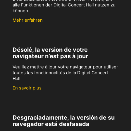
alle Funktionen der Digital Concert Hall nutzen zu
können.
Mehr erfahren
Désolé, la version de votre
navigateur n’est pas à jour
Veuillez mettre à jour votre navigateur pour utiliser
toutes les fonctionnalités de la Digital Concert
Hall.
En savoir plus
Desgraciadamente, la versión de su
navegador está desfasada