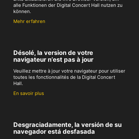
alle Funktionen der Digital Concert Hall nutzen zu
können.
Mehr erfahren
Désolé, la version de votre
navigateur n’est pas à jour
Veuillez mettre à jour votre navigateur pour utiliser
toutes les fonctionnalités de la Digital Concert
Hall.
En savoir plus
Desgraciadamente, la versión de su
navegador está desfasada