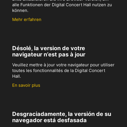
alle Funktionen der Digital Concert Hall nutzen zu
können.
Mehr erfahren
Désolé, la version de votre
navigateur n’est pas à jour
Veuillez mettre à jour votre navigateur pour utiliser
toutes les fonctionnalités de la Digital Concert
Hall.
En savoir plus
Desgraciadamente, la versión de su
navegador está desfasada