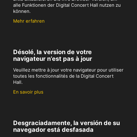
alle Funktionen der Digital Concert Hall nutzen zu
können.
Mehr erfahren
Désolé, la version de votre
navigateur n’est pas à jour
Veuillez mettre à jour votre navigateur pour utiliser
toutes les fonctionnalités de la Digital Concert
Hall.
En savoir plus
Desgraciadamente, la versión de su
navegador está desfasada