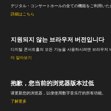
デジタル・コンサートホールの全ての機能をご利用いた
詳細はこちら
지원되지 않는 브라우저 버전입니다
디지털 콘서트홀의 모든 기능을 사용하시려면 브라우저 
더 알아보기
抱歉，您当前的浏览器版本过低
请更新您的浏览器，以便使用数字音乐厅的所有功能。
了解更多