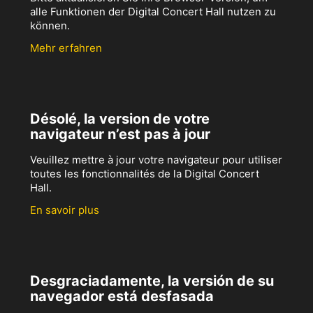
alle Funktionen der Digital Concert Hall nutzen zu
können.
Mehr erfahren
Désolé, la version de votre
navigateur n’est pas à jour
Veuillez mettre à jour votre navigateur pour utiliser
toutes les fonctionnalités de la Digital Concert
Hall.
En savoir plus
Desgraciadamente, la versión de su
navegador está desfasada