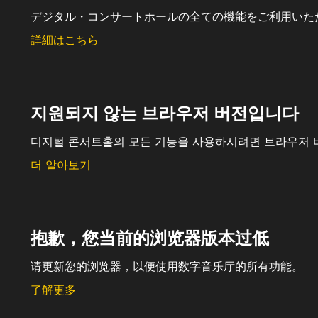
デジタル・コンサートホールの全ての機能をご利用いた
詳細はこちら
지원되지 않는 브라우저 버전입니다
디지털 콘서트홀의 모든 기능을 사용하시려면 브라우저 
더 알아보기
抱歉，您当前的浏览器版本过低
请更新您的浏览器，以便使用数字音乐厅的所有功能。
了解更多