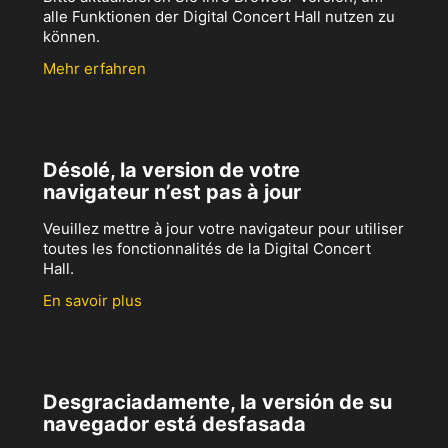
alle Funktionen der Digital Concert Hall nutzen zu
können.
Mehr erfahren
Désolé, la version de votre
navigateur n’est pas à jour
Veuillez mettre à jour votre navigateur pour utiliser
toutes les fonctionnalités de la Digital Concert
Hall.
En savoir plus
Desgraciadamente, la versión de su
navegador está desfasada