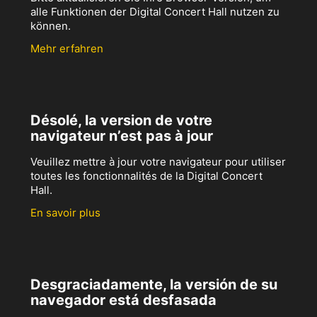
alle Funktionen der Digital Concert Hall nutzen zu
können.
Mehr erfahren
Désolé, la version de votre
navigateur n’est pas à jour
Veuillez mettre à jour votre navigateur pour utiliser
toutes les fonctionnalités de la Digital Concert
Hall.
En savoir plus
Desgraciadamente, la versión de su
navegador está desfasada