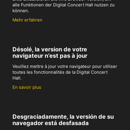
alle Funktionen der Digital Concert Hall nutzen zu
können.
Mehr erfahren
Désolé, la version de votre
navigateur n’est pas à jour
Veuillez mettre à jour votre navigateur pour utiliser
toutes les fonctionnalités de la Digital Concert
Hall.
En savoir plus
Desgraciadamente, la versión de su
navegador está desfasada