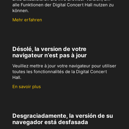
alle Funktionen der Digital Concert Hall nutzen zu
können.
Mehr erfahren
Désolé, la version de votre
navigateur n’est pas à jour
Veuillez mettre à jour votre navigateur pour utiliser
toutes les fonctionnalités de la Digital Concert
Hall.
En savoir plus
Desgraciadamente, la versión de su
navegador está desfasada