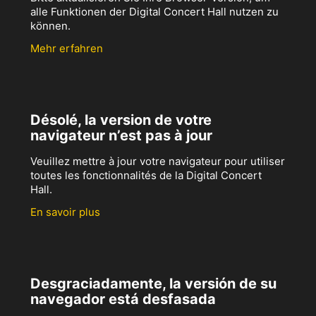
alle Funktionen der Digital Concert Hall nutzen zu
können.
Mehr erfahren
Désolé, la version de votre
navigateur n’est pas à jour
Veuillez mettre à jour votre navigateur pour utiliser
toutes les fonctionnalités de la Digital Concert
Hall.
En savoir plus
Desgraciadamente, la versión de su
navegador está desfasada