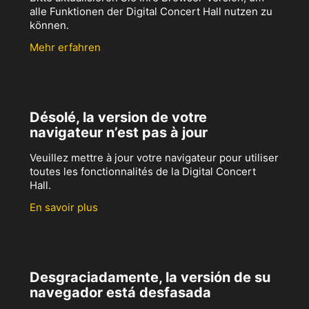
alle Funktionen der Digital Concert Hall nutzen zu
können.
Mehr erfahren
Désolé, la version de votre
navigateur n’est pas à jour
Veuillez mettre à jour votre navigateur pour utiliser
toutes les fonctionnalités de la Digital Concert
Hall.
En savoir plus
Desgraciadamente, la versión de su
navegador está desfasada