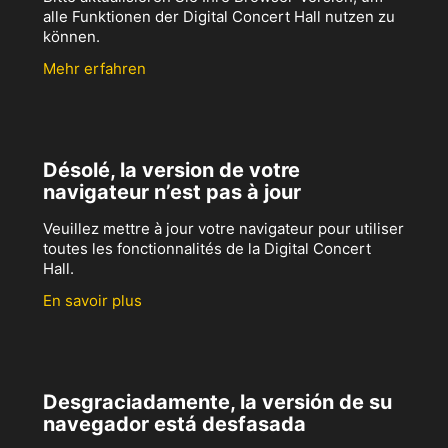
alle Funktionen der Digital Concert Hall nutzen zu
können.
Mehr erfahren
Désolé, la version de votre
navigateur n’est pas à jour
Veuillez mettre à jour votre navigateur pour utiliser
toutes les fonctionnalités de la Digital Concert
Hall.
En savoir plus
Desgraciadamente, la versión de su
navegador está desfasada