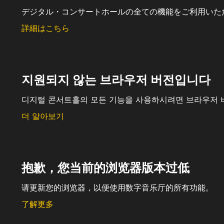
デジタル・コンサートホールの全ての機能をご利用いた
詳細はこちら
지원되지 않는 브라우저 버전입니다
디지털 콘서트홀의 모든 기능을 사용하시려면 브라우저 
더 알아보기
抱歉，您当前的浏览器版本过低
请更新您的浏览器，以便使用数字音乐厅的所有功能。
了解更多