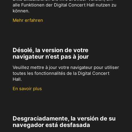
alle Funktionen der Digital Concert Hall nutzen zu
können.
Mehr erfahren
Désolé, la version de votre
navigateur n’est pas à jour
Veuillez mettre à jour votre navigateur pour utiliser
toutes les fonctionnalités de la Digital Concert
Hall.
En savoir plus
Desgraciadamente, la versión de su
navegador está desfasada