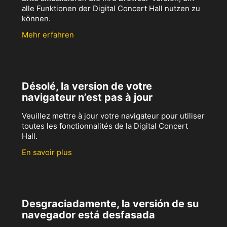
alle Funktionen der Digital Concert Hall nutzen zu
können.
Mehr erfahren
Désolé, la version de votre
navigateur n’est pas à jour
Veuillez mettre à jour votre navigateur pour utiliser
toutes les fonctionnalités de la Digital Concert
Hall.
En savoir plus
Desgraciadamente, la versión de su
navegador está desfasada