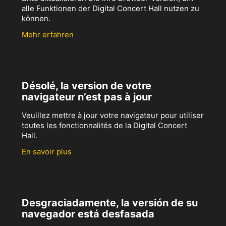
alle Funktionen der Digital Concert Hall nutzen zu
können.
Mehr erfahren
Désolé, la version de votre
navigateur n’est pas à jour
Veuillez mettre à jour votre navigateur pour utiliser
toutes les fonctionnalités de la Digital Concert
Hall.
En savoir plus
Desgraciadamente, la versión de su
navegador está desfasada