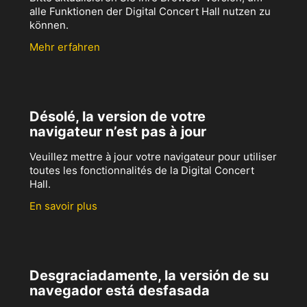
alle Funktionen der Digital Concert Hall nutzen zu
können.
Mehr erfahren
Désolé, la version de votre
navigateur n’est pas à jour
Veuillez mettre à jour votre navigateur pour utiliser
toutes les fonctionnalités de la Digital Concert
Hall.
En savoir plus
Desgraciadamente, la versión de su
navegador está desfasada