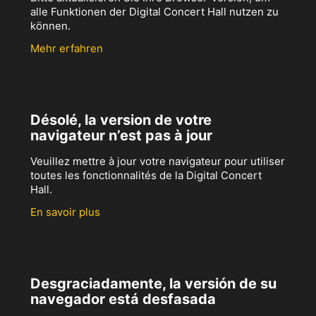
alle Funktionen der Digital Concert Hall nutzen zu
können.
Mehr erfahren
Désolé, la version de votre
navigateur n’est pas à jour
Veuillez mettre à jour votre navigateur pour utiliser
toutes les fonctionnalités de la Digital Concert
Hall.
En savoir plus
Desgraciadamente, la versión de su
navegador está desfasada