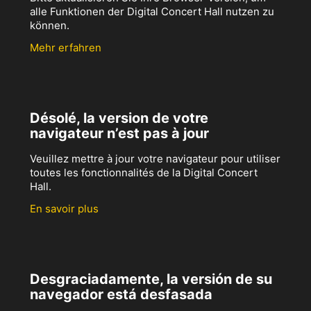
alle Funktionen der Digital Concert Hall nutzen zu
können.
Mehr erfahren
Désolé, la version de votre
navigateur n’est pas à jour
Veuillez mettre à jour votre navigateur pour utiliser
toutes les fonctionnalités de la Digital Concert
Hall.
En savoir plus
Desgraciadamente, la versión de su
navegador está desfasada