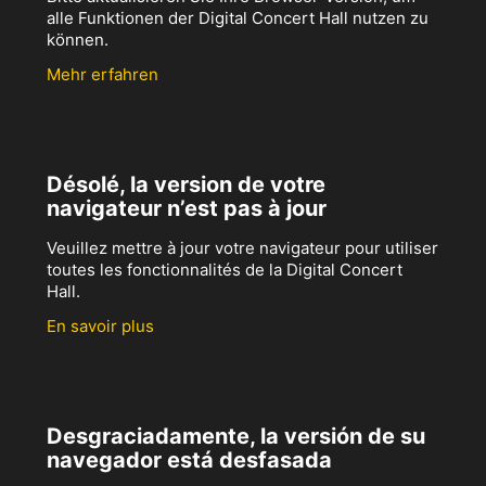
alle Funktionen der Digital Concert Hall nutzen zu
können.
Mehr erfahren
Désolé, la version de votre
navigateur n’est pas à jour
Veuillez mettre à jour votre navigateur pour utiliser
toutes les fonctionnalités de la Digital Concert
Hall.
En savoir plus
Desgraciadamente, la versión de su
navegador está desfasada