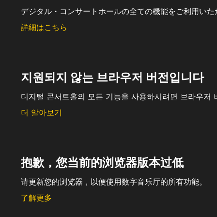
デジタル・コンサートホールの全ての機能をご利用いた
詳細はこちら
지원되지 않는 브라우저 버전입니다
디지털 콘서트홀의 모든 기능을 사용하시려면 브라우저 
더 알아보기
抱歉，您当前的浏览器版本过低
请更新您的浏览器，以便使用数字音乐厅的所有功能。
了解更多