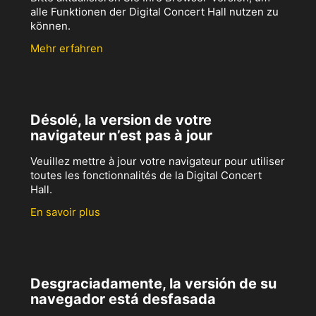
alle Funktionen der Digital Concert Hall nutzen zu
können.
Mehr erfahren
Désolé, la version de votre
navigateur n’est pas à jour
Veuillez mettre à jour votre navigateur pour utiliser
toutes les fonctionnalités de la Digital Concert
Hall.
En savoir plus
Desgraciadamente, la versión de su
navegador está desfasada