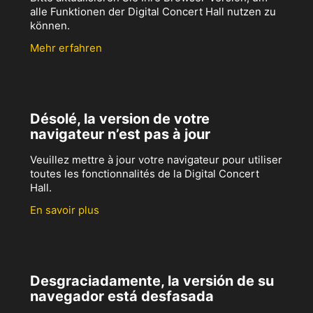
alle Funktionen der Digital Concert Hall nutzen zu
können.
Mehr erfahren
Désolé, la version de votre
navigateur n’est pas à jour
Veuillez mettre à jour votre navigateur pour utiliser
toutes les fonctionnalités de la Digital Concert
Hall.
En savoir plus
Desgraciadamente, la versión de su
navegador está desfasada