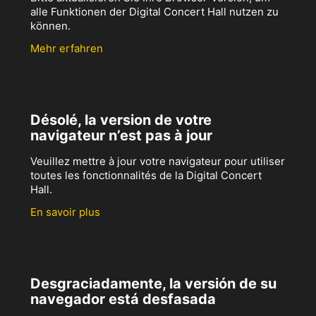
alle Funktionen der Digital Concert Hall nutzen zu
können.
Mehr erfahren
Désolé, la version de votre
navigateur n’est pas à jour
Veuillez mettre à jour votre navigateur pour utiliser
toutes les fonctionnalités de la Digital Concert
Hall.
En savoir plus
Desgraciadamente, la versión de su
navegador está desfasada