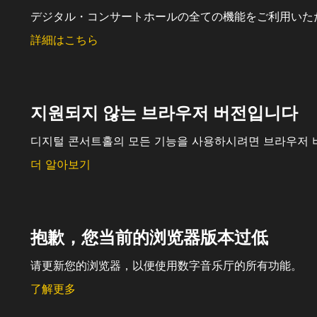
デジタル・コンサートホールの全ての機能をご利用いた
詳細はこちら
지원되지 않는 브라우저 버전입니다
디지털 콘서트홀의 모든 기능을 사용하시려면 브라우저 
더 알아보기
抱歉，您当前的浏览器版本过低
请更新您的浏览器，以便使用数字音乐厅的所有功能。
了解更多