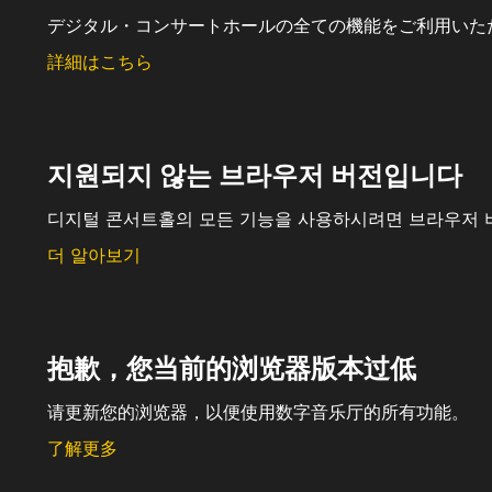
デジタル・コンサートホールの全ての機能をご利用いた
詳細はこちら
지원되지 않는 브라우저 버전입니다
디지털 콘서트홀의 모든 기능을 사용하시려면 브라우저 
더 알아보기
抱歉，您当前的浏览器版本过低
请更新您的浏览器，以便使用数字音乐厅的所有功能。
了解更多