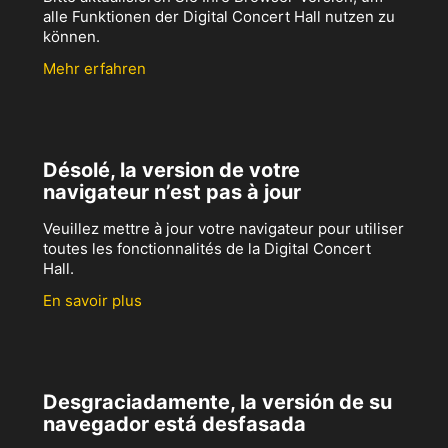
alle Funktionen der Digital Concert Hall nutzen zu
können.
Mehr erfahren
Désolé, la version de votre
navigateur n’est pas à jour
Veuillez mettre à jour votre navigateur pour utiliser
toutes les fonctionnalités de la Digital Concert
Hall.
En savoir plus
Desgraciadamente, la versión de su
navegador está desfasada