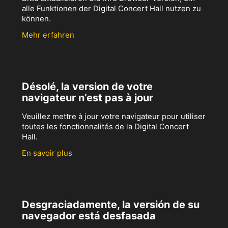
alle Funktionen der Digital Concert Hall nutzen zu
können.
Mehr erfahren
Désolé, la version de votre
navigateur n’est pas à jour
Veuillez mettre à jour votre navigateur pour utiliser
toutes les fonctionnalités de la Digital Concert
Hall.
En savoir plus
Desgraciadamente, la versión de su
navegador está desfasada