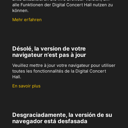
alle Funktionen der Digital Concert Hall nutzen zu
können.
Mehr erfahren
Désolé, la version de votre
navigateur n’est pas à jour
Veuillez mettre à jour votre navigateur pour utiliser
toutes les fonctionnalités de la Digital Concert
Hall.
En savoir plus
Desgraciadamente, la versión de su
navegador está desfasada