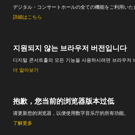
デジタル・コンサートホールの全ての機能をご利用いた
詳細はこちら
지원되지 않는 브라우저 버전입니다
디지털 콘서트홀의 모든 기능을 사용하시려면 브라우저 
더 알아보기
抱歉，您当前的浏览器版本过低
请更新您的浏览器，以便使用数字音乐厅的所有功能。
了解更多