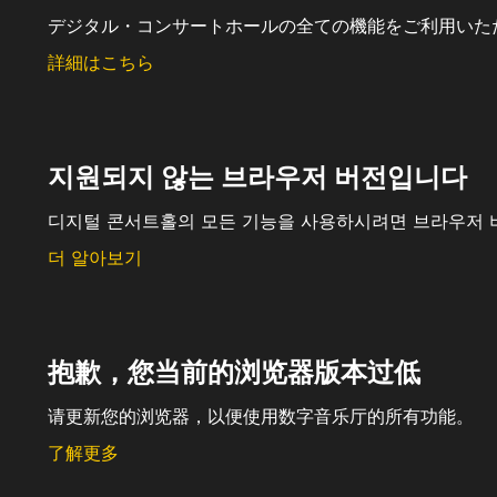
デジタル・コンサートホールの全ての機能をご利用いた
詳細はこちら
지원되지 않는 브라우저 버전입니다
디지털 콘서트홀의 모든 기능을 사용하시려면 브라우저 
더 알아보기
抱歉，您当前的浏览器版本过低
请更新您的浏览器，以便使用数字音乐厅的所有功能。
了解更多