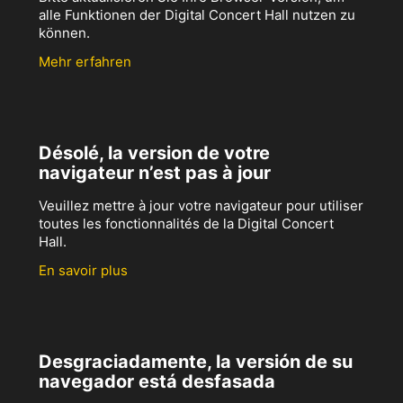
alle Funktionen der Digital Concert Hall nutzen zu
können.
Mehr erfahren
Désolé, la version de votre
navigateur n’est pas à jour
Veuillez mettre à jour votre navigateur pour utiliser
toutes les fonctionnalités de la Digital Concert
Hall.
En savoir plus
Desgraciadamente, la versión de su
navegador está desfasada