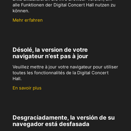
alle Funktionen der Digital Concert Hall nutzen zu
können.
Mehr erfahren
Désolé, la version de votre
navigateur n’est pas à jour
Veuillez mettre à jour votre navigateur pour utiliser
toutes les fonctionnalités de la Digital Concert
Hall.
En savoir plus
Desgraciadamente, la versión de su
navegador está desfasada