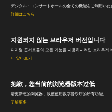
デジタル・コンサートホールの全ての機能をご利用いた
詳細はこちら
지원되지 않는 브라우저 버전입니다
디지털 콘서트홀의 모든 기능을 사용하시려면 브라우저 
더 알아보기
抱歉，您当前的浏览器版本过低
请更新您的浏览器，以便使用数字音乐厅的所有功能。
了解更多