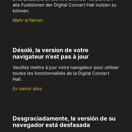
alle Funktionen der Digital Concert Hall nutzen zu
können.
Mehr erfahren
Désolé, la version de votre
navigateur n’est pas à jour
Veuillez mettre à jour votre navigateur pour utiliser
toutes les fonctionnalités de la Digital Concert
Hall.
En savoir plus
Desgraciadamente, la versión de su
navegador está desfasada