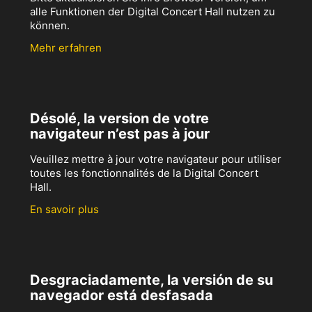
alle Funktionen der Digital Concert Hall nutzen zu
können.
Mehr erfahren
Désolé, la version de votre
navigateur n’est pas à jour
Veuillez mettre à jour votre navigateur pour utiliser
toutes les fonctionnalités de la Digital Concert
Hall.
En savoir plus
Desgraciadamente, la versión de su
navegador está desfasada